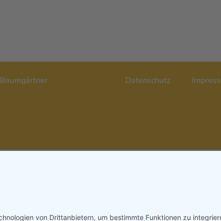
– Yvonne Baumgärtner
Datenschutz
Impres