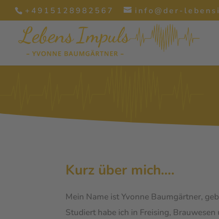
+4915128982567
info@der-lebens
Kurz über mich….
Mein Name ist Yvonne Baumgärtner, gebo
Studiert habe ich in Freising, Brauwese