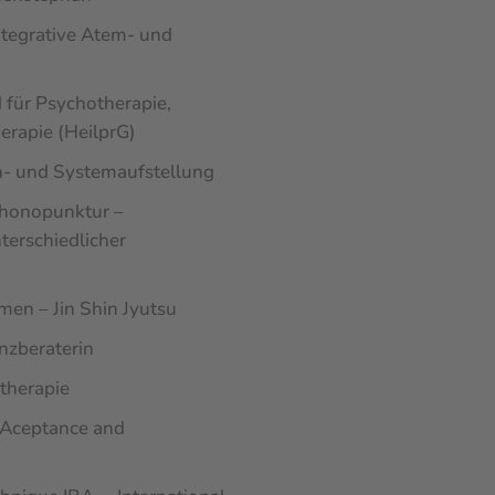
integrative Atem- und
 für Psychotherapie,
erapie (HeilprG)
en- und Systemaufstellung
Phonopunktur –
erschiedlicher
men – Jin Shin Jyutsu
nzberaterin
stherapie
 Aceptance and