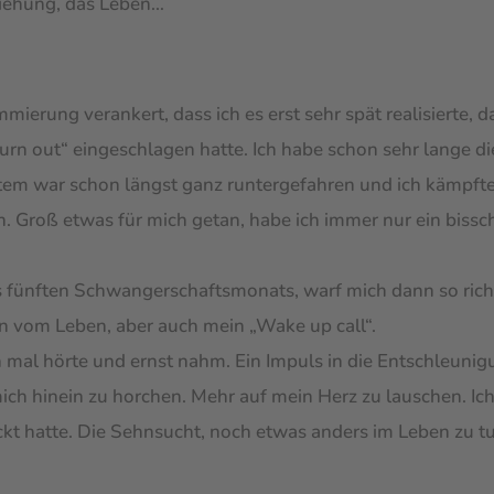
eziehung, das Leben…
ierung verankert, dass ich es erst sehr spät realisierte, da
urn out“ eingeschlagen hatte. Ich habe schon sehr lange d
em war schon längst ganz runtergefahren und ich kämpfte
Groß etwas für mich getan, habe ich immer nur ein bissch
es fünften Schwangerschaftsmonats, warf mich dann so rich
n vom Leben, aber auch mein „Wake up call“.
mal hörte und ernst nahm. Ein Impuls in die Entschleunigu
mich hinein zu horchen. Mehr auf mein Herz zu lauschen. Ich 
ckt hatte. Die Sehnsucht, noch etwas anders im Leben zu 