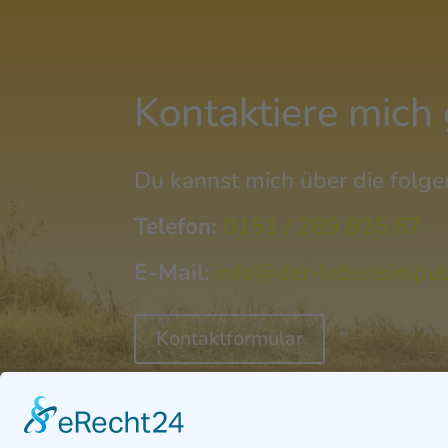
Kontaktiere mich
Du kannst mich über die folge
Telefon:
0151 / 289 825 67
E-Mail:
info@der-lebensimpul
Kontaktformular