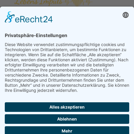

EMAIL:
INFO@DER-LEBENSIMPULS.DE

TELEFON:
0151 / 289 825 67

ANSCHRIFT:
ERDINGER STRAßE 125 A,
85356 FREISING
Datenschutz
Impressum