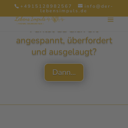
+4915128982567
info@der-
lebensimpuls.de
Fühlst du dich oft
angespannt, überfordert
und ausgelaugt?
Dann...