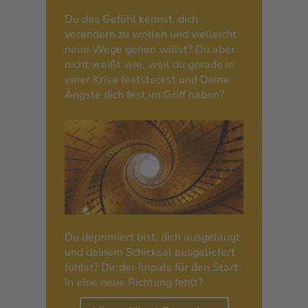
Du das Gefühl kennst, dich
verändern zu wollen und vielleicht
neue Wege gehen willst? Du aber
nicht weißt wie, weil du gerade in
einer Krise feststeckst und Deine
Ängste dich fest im Griff haben?
Du deprimiert bist, dich ausgelaugt
und deinem Schicksal ausgeliefert
fühlst? Dir der Impuls für den Start
in eine neue Richtung fehlt?