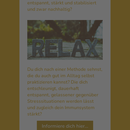
entspannt, stärkt und stabilisiert
und zwar nachhaltig?
Du dich nach einer Methode sehnst,
die du auch gut im Alltag selbst
praktizieren kannst? Die dich
entschleunigt, dauerhaft
entspannt, gelassener gegenüber
Stresssituationen werden lässt
und zugleich dein Immunsystem
stärkt?
Informiere dich hier…