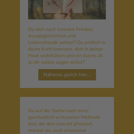
Du dich nach innerem Frieden,
Ausgeglichenheit und
Lebensfreude sehnst? Du endlich in
deine Kraft kommen, dich in deiner
Haut wohlfühlen und ein klares JA
zu dir selbst sagen willst?
Näheres gleich hier…
Du auf der Suche nach einer
ganzheitlich wirksamen Methode
bist, die dich sowohl physisch,
mental als auch emotional