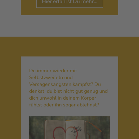
Hier erfährst Du mehr…
Du immer wieder mit
Selbstzweifeln und
Versagensängsten kämpfst? Du
denkst, du bist nicht gut genug und
dich unwohl in deinem Körper
fühlst oder ihn sogar ablehnst?