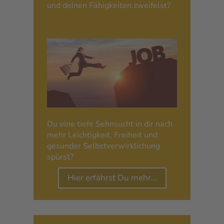
und deinen Fähigkeiten zweifelst?
Du eine tiefe Sehnsucht in dir nach
mehr Leichtigkeit, Freiheit und
gesunder Selbstverwirklichung
spürst?
Hier erfährst Du mehr…