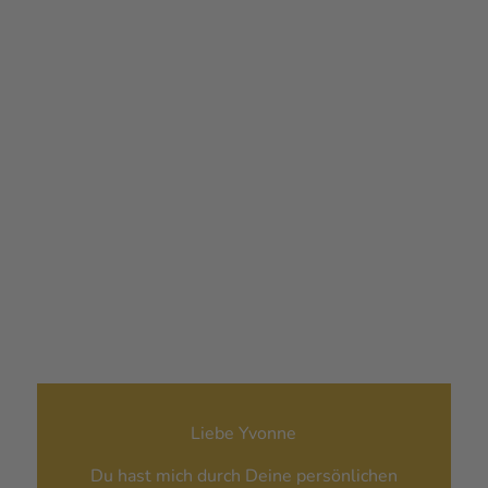
SEMINARE, KURSE UND PROGRAMME
KARRIERE COACHING-
NEUE WEGE GEHEN
BURNOUT-BERATUNG UND
RESILIENZTRAINING
Jens L. aus Oberding
Liebe Yvonne
Du hast mich durch Deine persönlichen