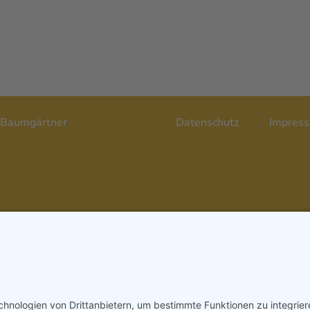
– Yvonne Baumgärtner
Datenschutz
Impres