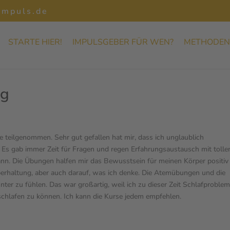
impuls.de
STARTE HIER!
IMPULSGEBER FÜR WEN?
METHODEN
ng
 teilgenommen. Sehr gut gefallen hat mir, dass ich unglaublich
s gab immer Zeit für Fragen und regen Erfahrungsaustausch mit tolle
ann. Die Übungen halfen mir das Bewusstsein für meinen Körper positiv
perhaltung, aber auch darauf, was ich denke. Die Atemübungen und die
nter zu fühlen. Das war großartig, weil ich zu dieser Zeit Schlafproble
schlafen zu können. Ich kann die Kurse jedem empfehlen.