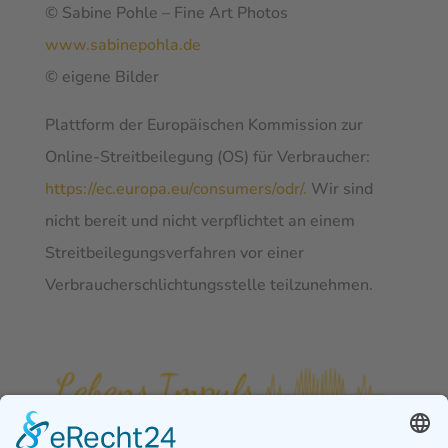
© Sabine Pohle – Fine Art Photos
www.sabinepohla.de
© eigene Bilder
Plattform der Europäischen Kommission zur
Online-Streitbeilegung (OS) für Verbraucher:
https://ec.europa.eu/consumers/odr/.
Wir sind
nicht bereit und nicht verpflichtet an einem
Streitbeilegungsverfahren vor einer
Verbraucherschlichtungsstelle teilzunehmen.