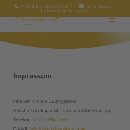
+4915128982567
info@der-
lebensimpuls.de
Impressum
Inhaber:
Yvonne Baumgärtner
Anschrift:
Erdinger Str. 125 a, 85356 Freising
Telefon:
01512 898 2567
E-Mail:
info@der-lebensimpuls.de